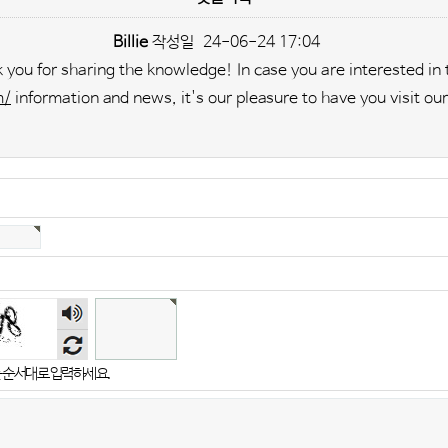
Billie
작성일
24-06-24 17:04
k you for sharing the knowledge! In case you are interested in
m/
information and news, it's our pleasure to have you visit ou
숫자
음성
듣기
 순서대로 입력하세요.