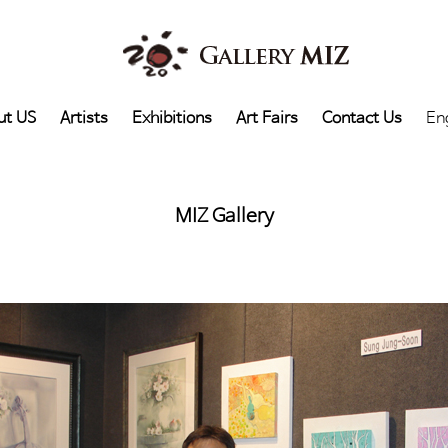
ut US
Artists
Exhibitions
Art Fairs
Contact Us
En
MIZ Gallery