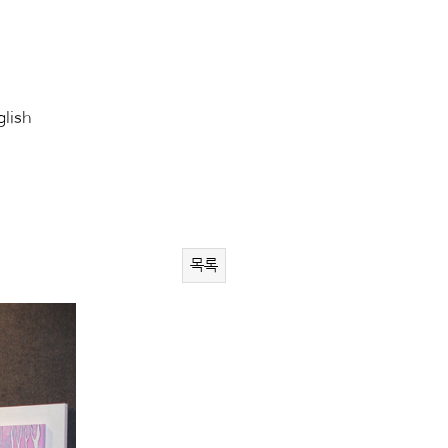
glish
목록