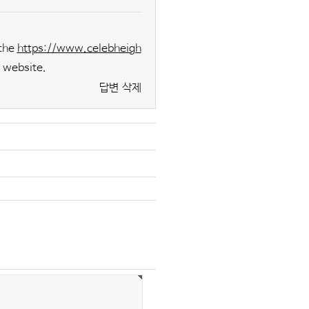
 the
https://www.celebheigh
r website.
답변
삭제